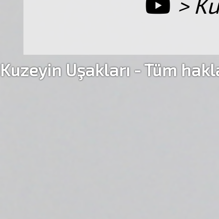
> Ku
Kuzeyin Uşakları - Tüm haklar